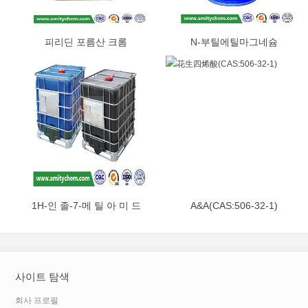
피리딘 포름산 크롬
N-부틸에틸마그네슘
(CAS:14639-25-9)
(CAS:62202-86-2)
1H-인 졸-7-메 틸 아 미 드
A&A(CAS:506-32-1)
(CAS:312746-74-0)
사이트 탐색
회사 프로필