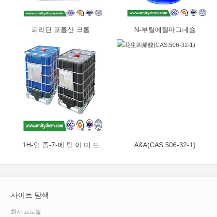
피리딘 포름산 크롬
N-부틸에틸마그네슘
(CAS:14639-25-9)
(CAS:62202-86-2)
1H-인 졸-7-메 틸 아 미 드
A&A(CAS:506-32-1)
(CAS:312746-74-0)
사이트 탐색
회사 프로필