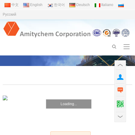
中文
English
한국어
Deutsch
Italiano
Pусский
Loading...