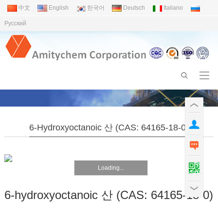
中文
English
한국어
Deutsch
Italiano
Pусский
6-Hydroxyoctanoic 산 (CAS: 64165-18-0)
Loading...
6-hydroxyoctanoic 산 (CAS: 64165-18-0)