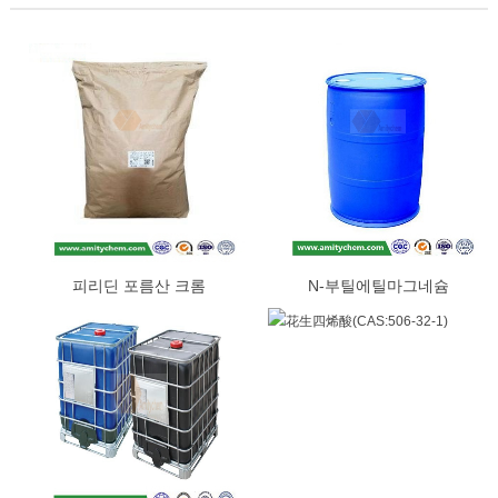
피리딘 포름산 크롬
N-부틸에틸마그네슘
(CAS:14639-25-9)
(CAS:62202-86-2)