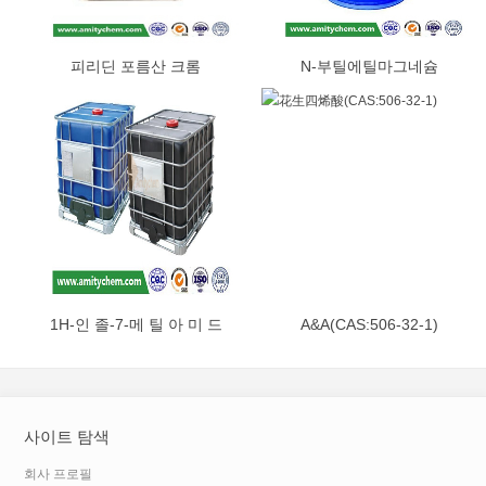
피리딘 포름산 크롬
N-부틸에틸마그네슘
(CAS:14639-25-9)
(CAS:62202-86-2)
1H-인 졸-7-메 틸 아 미 드
A&A(CAS:506-32-1)
(CAS:312746-74-0)
사이트 탐색
회사 프로필