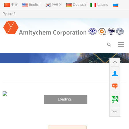
中文
English
한국어
Deutsch
Italiano
Pусский
Loading...