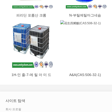
피리딘 포름산 크롬
N-부틸에틸마그네슘
(CAS:14639-25-9)
(CAS:62202-86-2)
1H-인 졸-7-메 틸 아 미 드
A&A(CAS:506-32-1)
(CAS:312746-74-0)
사이트 탐색
회사 프로필