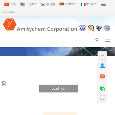
中文
English
한국어
Deutsch
Italiano
Pусский
Loading...