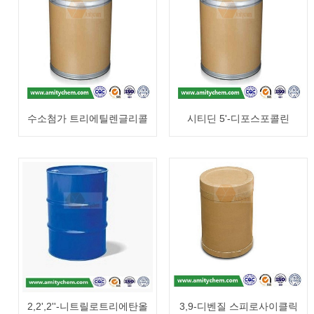
수소첨가 트리에틸렌글리콜
시티딘 5'-디포스포콜린
로시네이트 (CAS: 68648-53-
(CAS: 987-78-0)
3)
2,2',2''-니트릴로트리에탄올
3,9-디벤질 스피로사이클릭