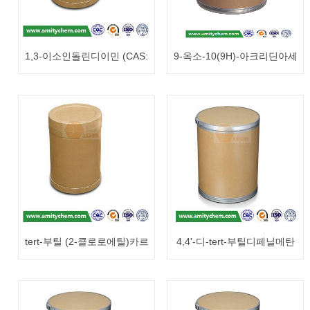
1,3-이소인돌린디이민 (CAS:
9-옥소-10(9H)-아크리딘아세
3468-11-9)
트산 (CAS: 38609-97-1)
tert-부틸 (2-클로로에틸)카르
4,4'-디-tert-부틸디페닐메탄
바메이트 (CAS: 71999-74-1)
(CAS: 19099-48-0)