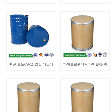
붕소 삼불화물 (CAS: 673-24-
디포스포네이트 다이옥사이
5)
드 (CAS: 20544-37-0)
황산 모노C9-11 알킬 에스테
하이드로퀴니딘 4-메틸-2-퀴
르 나트륨염 (CAS: 84501-49-
놀릴 에테르 (CAS: 59708-47-
5)
3)